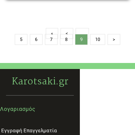
«
<
…
5
6
7
8
9
10
>
Karotsaki.gr
Λογαριασμός
Εγγραφή Επαγγελματία