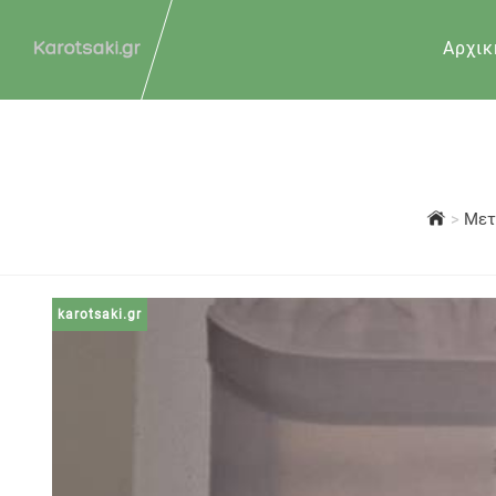
Αρχικ
>
Μετ
karotsaki.gr